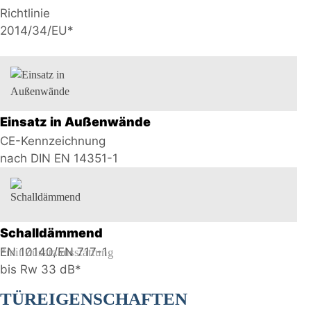
Richtlinie
2014/34/EU*
Einsatz in Außenwände
CE-Kennzeichnung
nach DIN EN 14351-1
Schalldämmend
EN 10140/EN 717-1
*mit Zusatzausstattung
bis Rw 33 dB*
TÜREIGENSCHAFTEN