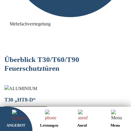
Mehrfachverriegelung
Überblick T30/T60/T90
Feuerschutztüren
T30 „HT8-D“
ERKUNDEN
ANGEBOT
Leistungen
Anruf
Menu
T30-FSA „42“