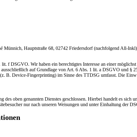
nnich, Hauptstraße 68, 02742 Friedersdorf (nachfolgend All-Inkl). 
lit. f DSGVO. Wir haben ein berechtigtes Interesse an einer möglichst 
ng ausschließlich auf Grundlage von Art. 6 Abs. 1 lit. a DSGVO und §
(z. B. Device-Fingerprinting) im Sinne des TTDSG umfasst. Die Einwill
 des oben genannten Dienstes geschlossen. Hierbei handelt es sich um
bsitebesucher nur nach unseren Weisungen und unter Einhaltung der D
ationen