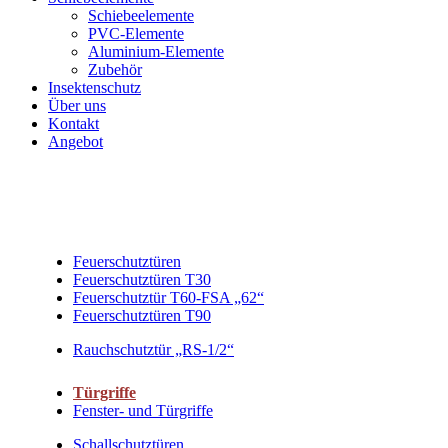
Schiebeelemente
PVC-Elemente
Aluminium-Elemente
Zubehör
Insektenschutz
Über uns
Kontakt
Angebot
Feuerschutztüren
Feuerschutztüren T30
Feuerschutztür T60-FSA „62“
Feuerschutztüren T90
Rauchschutztür „RS-1/2“
Türgriffe
Fenster- und Türgriffe
Schallschutztüren