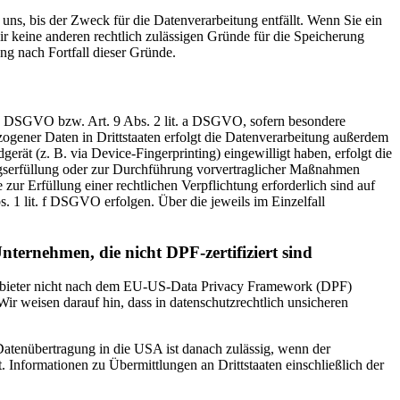
uns, bis der Zweck für die Datenverarbeitung entfällt. Wenn Sie ein
r keine anderen rechtlich zulässigen Gründe für die Speicherung
ng nach Fortfall dieser Gründe.
t. a DSGVO bzw. Art. 9 Abs. 2 lit. a DSGVO, sofern besondere
ogener Daten in Drittstaaten erfolgt die Datenverarbeitung außerdem
rät (z. B. via Device-Fingerprinting) eingewilligt haben, erfolgt die
ragserfüllung oder zur Durchführung vorvertraglicher Maßnahmen
zur Erfüllung einer rechtlichen Verpflichtung erforderlich sind auf
. 1 lit. f DSGVO erfolgen. Über die jeweils im Einzelfall
nternehmen, die nicht DPF-zertifiziert sind
 Anbieter nicht nach dem EU-US-Data Privacy Framework (DPF)
Wir weisen darauf hin, dass in datenschutzrechtlich unsicheren
 Datenübertragung in die USA ist danach zulässig, wenn der
Informationen zu Übermittlungen an Drittstaaten einschließlich der