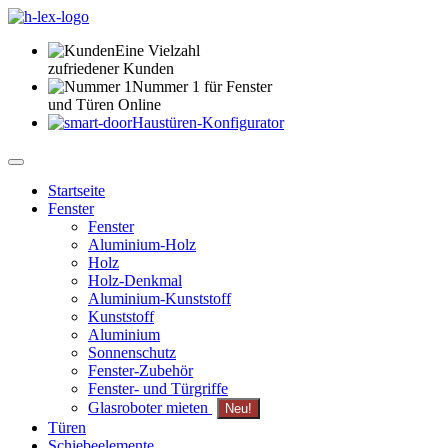
Eine Vielzahl
zufriedener Kunden
Nummer 1 für Fenster
und Türen Online
Haustüren-Konfigurator
Startseite
Fenster
Fenster
Aluminium-Holz
Holz
Holz-Denkmal
Aluminium-Kunststoff
Kunststoff
Aluminium
Sonnenschutz
Fenster-Zubehör
Fenster- und Türgriffe
Glasroboter mieten
Neu!
Türen
Schiebeelemente