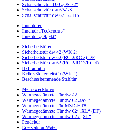
Schallschutztür T90 „OS-72“
Schallschutztür dw 67-1/S
Schallschutztür dw 67-1/2 HS
Innentüren
Innentür „Teckentrup“
Innentür „Objekt“
Sicherheitstüren
Sicherheitstür dw 42 (WK 2)
Sicherheitstür dw 62 (RC 2/RC 3) DF
Sicherheitstür dw 62 (RC 2/RC 3/RC 4)
Haftraumtür
Keller-Sicherheitstür (WK 2)
Beschusshemmende Stahltür
Mehrzwecktüren
Wärmegedämmte Tür dw 42
Wärmegedämmte Tür dw 62 „iso+“
Wärmegedämmte Tür MZD-HT8
Wärmegedämmte Tür dw 62/ „XL“ (DF)
Wärmegedämmte Tür dw 62 / „XL“
Pendeltür
Edelstahltür Water