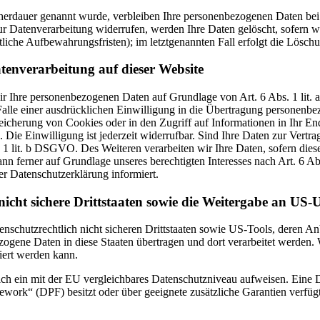
cherdauer genannt wurde, verbleiben Ihre personenbezogenen Daten bei 
r Datenverarbeitung widerrufen, werden Ihre Daten gelöscht, sofern wi
liche Aufbewahrungsfristen); im letztgenannten Fall erfolgt die Löschu
tenverarbeitung auf dieser Website
 wir Ihre personenbezogenen Daten auf Grundlage von Art. 6 Abs. 1 li
lle einer ausdrücklichen Einwilligung in die Übertragung personenbez
icherung von Cookies oder in den Zugriff auf Informationen in Ihr Endge
Die Einwilligung ist jederzeit widerrufbar. Sind Ihre Daten zur Vert
. 1 lit. b DSGVO. Des Weiteren verarbeiten wir Ihre Daten, sofern diese 
 ferner auf Grundlage unseres berechtigten Interesses nach Art. 6 Abs
r Datenschutzerklärung informiert.
icht sichere Drittstaaten sowie die Weitergabe an US-U
enschutzrechtlich nicht sicheren Drittstaaten sowie US-Tools, deren
ezogene Daten in diese Staaten übertragen und dort verarbeitet werden. 
iert werden kann.
zlich ein mit der EU vergleichbares Datenschutzniveau aufweisen. Eine
rk“ (DPF) besitzt oder über geeignete zusätzliche Garantien verfügt. 