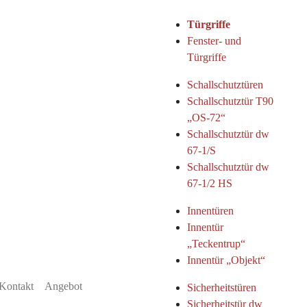
Türgriffe
Fenster- und
Türgriffe
Schallschutztüren
Schallschutztür T90
„OS-72“
Schallschutztür dw
67-1/S
Schallschutztür dw
67-1/2 HS
Innentüren
Innentür
„Teckentrup“
Innentür „Objekt“
Kontakt
Angebot
Sicherheitstüren
Sicherheitstür dw