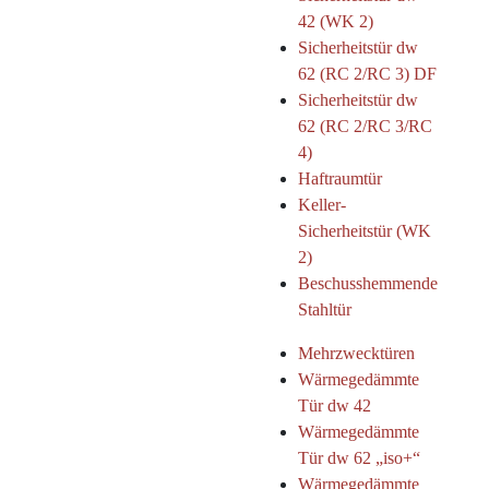
42 (WK 2)
Sicherheitstür dw
62 (RC 2/RC 3) DF
Sicherheitstür dw
62 (RC 2/RC 3/RC
4)
Haftraumtür
Keller-
Sicherheitstür (WK
2)
Beschusshemmende
Stahltür
Mehrzwecktüren
Wärmegedämmte
Tür dw 42
Wärmegedämmte
Tür dw 62 „iso+“
Wärmegedämmte